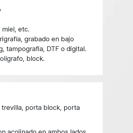
o
 miel, etc.
igrafía, grabado en bajo
g, tampografia, DTF o digital.
lígrafo, block.
revilla, porta block, porta
on acojinado en ambos lados.