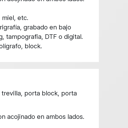
 miel, etc.
igrafía, grabado en bajo
g, tampografia, DTF o digital.
lígrafo, block.
revilla, porta block, porta
on acojinado en ambos lados.