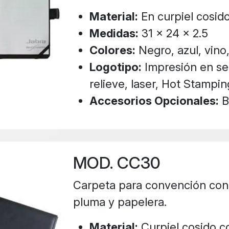
Material:
En curpiel cosid
Medidas:
31 x 24 x 2.5
Colores:
Negro, azul, vino,
Logotipo:
Impresión en ser
relieve, laser, Hot Stampin
Accesorios Opcionales:
Bo
MOD. CC30
Carpeta para convención con t
pluma y papelera.
Material:
Curpiel cosido c