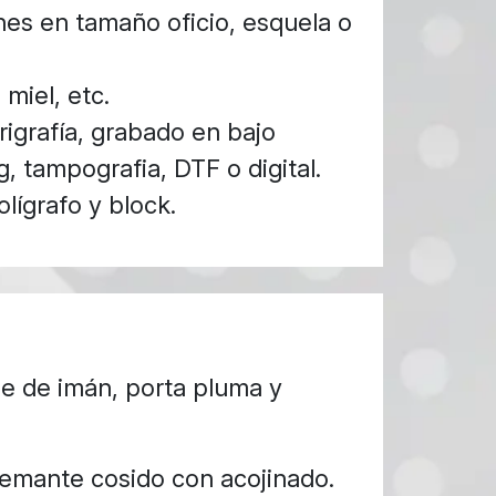
es en tamaño oficio, esquela o
 miel, etc.
igrafía, grabado en bajo
g, tampografia, DTF o digital.
lígrafo y block.
he de imán, porta pluma y
uemante cosido con acojinado.