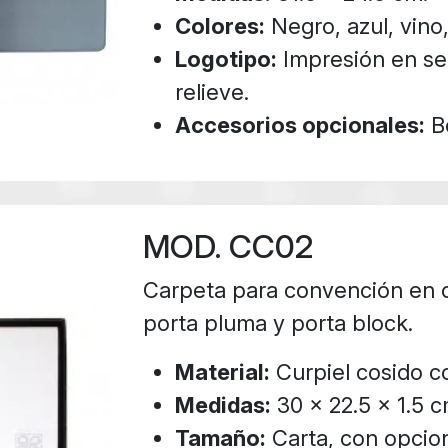
Colores:
Negro, azul, vino,
Logotipo:
Impresión en ser
relieve.
Accesorios opcionales:
Bo
MOD. CC02
Carpeta para convención en c
porta pluma y porta block.
Material:
Curpiel cosido c
Medidas:
30 x 22.5 x 1.5 c
Tamaño:
Carta, con opcion