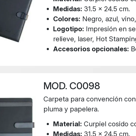
Medidas:
31.5 x 24.5 cm.
Colores:
Negro, azul, vino,
Logotipo:
Impresión en ser
relieve, laser, Hot Stampin
Accesorios opcionales:
Bo
MOD. C0098
Carpeta para convención con t
pluma y papelera.
Material:
Curpiel cosido c
Medidas:
31.5 x 24.5 cm.